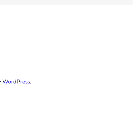
y
WordPress
.